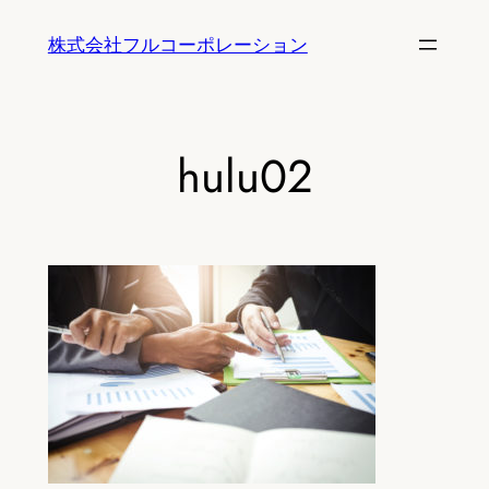
内
株式会社フルコーポレーション
容
を
ス
キ
hulu02
ッ
プ